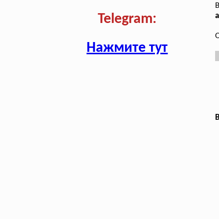
В
а
Telegram:
О
Нажмите тут
В