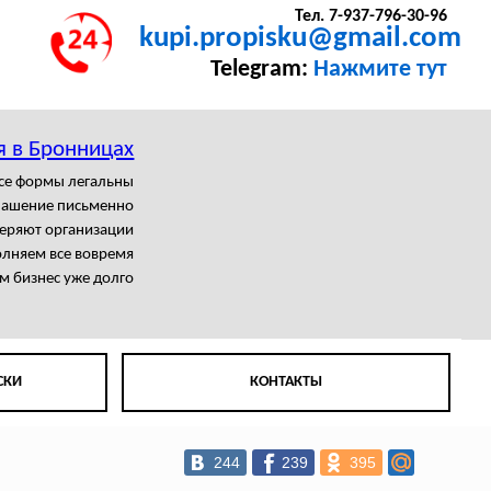
Тел. 7-937-796-30-96
kupi.propisku@gmail.com
Telegram:
Нажмите тут
я в Бронницах
се формы легальны
лашение письменно
еряют организации
лняем все вовремя
м бизнес уже долго
СКИ
КОНТАКТЫ
244
239
395