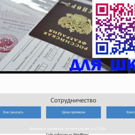
Сотрудничество
Как заказать
Цена прописки
Конт
Прописка в Бронницах. bronnitsy.iep-km.ru © 2026