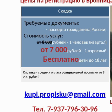
Цены на регистрацию в Бронниц
Скидка
Требуемые документы:
- паспорта гражданина России;
Стоимость услуг:
от 8 000
рублей - 1 человек (квартал)
от 7 000
рублей - 1 взрослый
Бесплатно
дети до 18 лет
Справка
- средняя оплата
официальной
прописки от 9
200 рублей
kupi.propisku@gmail.com
Тел. 7-937-796-30-96